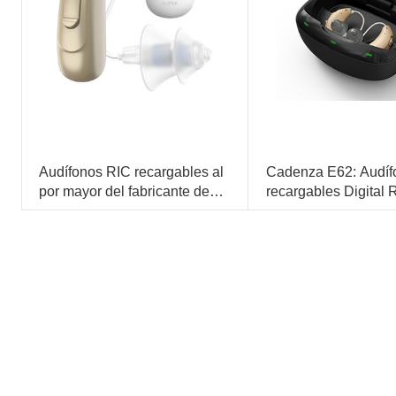
Audífonos RIC recargables al
Cadenza E62: Audíf
por mayor del fabricante de
recargables Digital 
China
venta libre
Los mejores audífonos RIC recargables en 2024
16 canales
Audífonos recargables OTC
16 bandas
Audífono BTE recargable
Reducción de ruido de