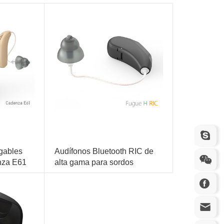
gables
Audífonos Bluetooth RIC de
nza E61
alta gama para sordos
canal
Alta resolución de 24 bits, 48 canales, baratos
Reducción de ruido de alta precisión para una escucha más clara
Conexión directa Bluetooth, control de aplicaciones
Cancelación de retroalimentación automática inteligente
Venta directa del fabricante, sin intermediarios