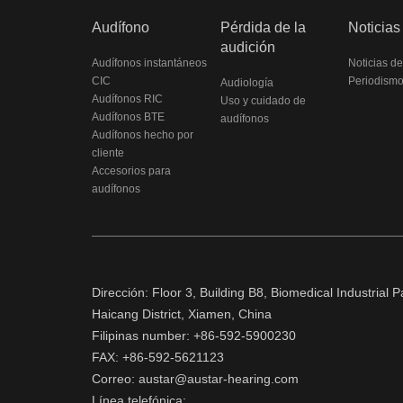
Audífono
Pérdida de la
Noticias
audición
Audífonos instantáneos
Noticias d
CIC
Periodismo 
Audiología
Audífonos RIC
Uso y cuidado de
Audífonos BTE
audífonos
Audífonos hecho por
cliente
Accesorios para
audífonos
Dirección: Floor 3, Building B8, Biomedical Industrial
Haicang District, Xiamen, China
Filipinas number: +86-592-5900230
FAX: +86-592-5621123
Correo: austar@austar-hearing.com
Línea telefónica: