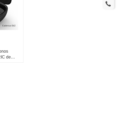
onos
RIC de
 12dB