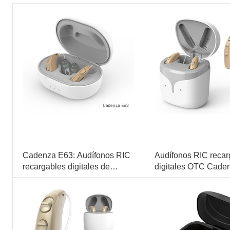
Cadenza E63: Audífonos RIC
Audífonos RIC recar
recargables digitales de
digitales OTC Cade
ajuste abierto OTC
16 canales y bandas
Algoritmo preciso multi
Reducción de ruido de 12dB
Estilo de ajuste abierto, cómodo de llevar.