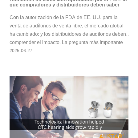
que compradores y distribuidores deben saber
Con la autorización de la FDA de EE. UU. para la
venta de audífonos de venta libre, el mercado global
ha cambiado; y los distribuidores de audífonos deben
comprender el impacto. La pregunta más importante
para los usuarios con discapacidad auditiva: ¿Son
2025-06-27
efectivos y vale la pena comprarlos?