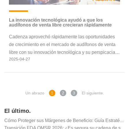
La innovación tecnológica ayudó a que los
audífonos de venta libre crecieran rápidamente
Cadenza aprovechó rápidamente las oportunidades
de crecimiento en el mercado de audífonos de venta
libre con su innovación tecnológica y su perspicacia
2025-04-27
de mercado en el campo de los audífonos de venta
libre. Confiando en el sólido equipo de investigación y
desarrollo de AUSTAR, los audífonos Cadenza
continúan aumentando la competitividad del mercado,
lo que les permite satisfacer más necesidades de los
Un abrazo
1
2
3
El siguiente.
usuarios y expandir la participación de mercado en el
mercado global de audífonos.
El último.
Cómo Proteger sus Márgenes de Beneficio: Guía Estratégica 2026 para Distribuidores de Audífonos
Transición FDA QMSR 2026: ¿Es segura su cadena de suministro?