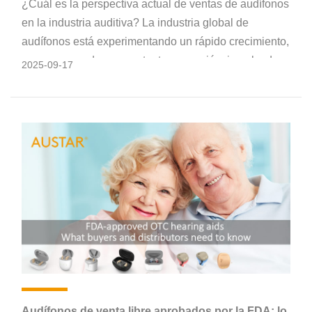
¿Cuál es la perspectiva actual de ventas de audífonos
en la industria auditiva? La industria global de
audífonos está experimentando un rápido crecimiento,
con un mercado en constante expansión, impulsado
2025-09-17
principalmente por la innovación tecnológica y la
transformación del modelo de negocio. A
continuación, se presenta un análisis de las
perspectivas de ventas de la industria de audífonos:
Audífonos de venta libre aprobados por la FDA: lo