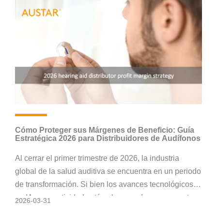
Cómo Proteger sus Márgenes de Beneficio: Guía
Estratégica 2026 para Distribuidores de Audífonos
Al cerrar el primer trimestre de 2026, la industria
global de la salud auditiva se encuentra en un periodo
de transformación. Si bien los avances tecnológicos
en IA y conectividad están alcanzando nuevas metas,
2026-03-31
el panorama económico para los distribuidores y las