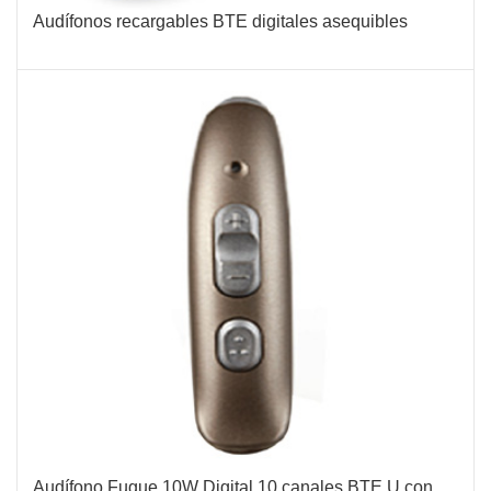
Audífonos recargables BTE digitales asequibles
Audífono Fugue 10W Digital 10 canales BTE U con